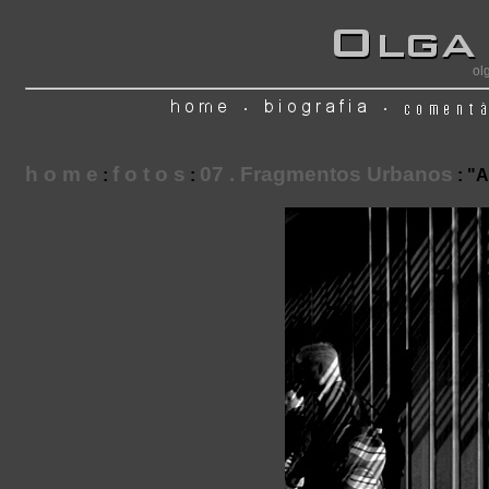
ol
h o m e
f o t o s
07 . Fragmentos Urbanos
:
:
: "A