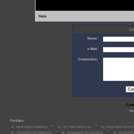
Data:
CO
Nome:
e-Mail:
Comentário:
Come
Não
Portfolios:
01. GRAFISMOS URBANOS
02 . ROTINAS GRÁFICAS
03. GRAFISMOS NA NA
07 . FRAGMENTOS URBANOS
08 . DEVANEIOS NO FEMININO
09 . GLAMOUR