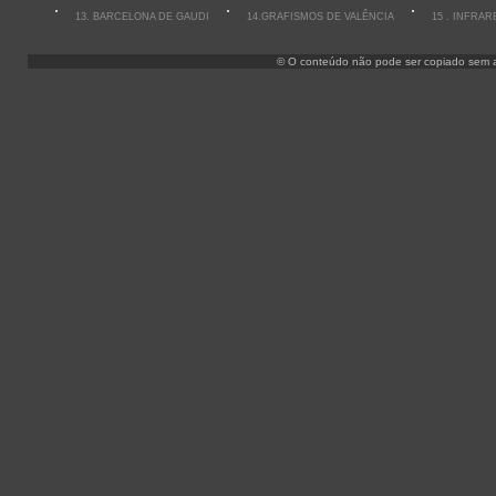
13. BARCELONA DE GAUDI
14.GRAFISMOS DE VALÊNCIA
15 . INFRA
© O conteúdo não pode ser copiado sem aut