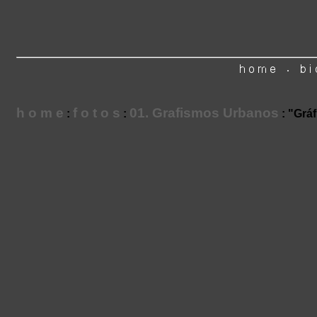
h o m e
f o t o s
01. Grafismos Urbanos
:
:
: "Grá