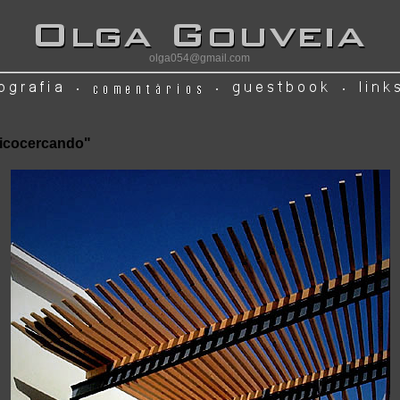
olga054@gmail.com
ficocercando"